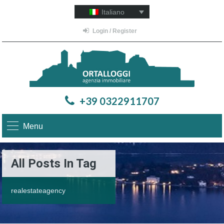
Italiano
Login / Register
+39 0322911707
Menu
All Posts In Tag
realestateagency