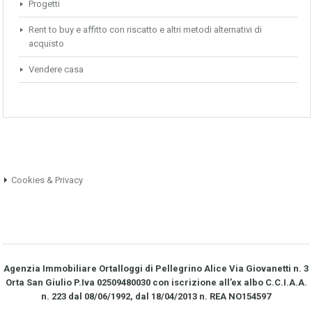
Progetti
Rent to buy e affitto con riscatto e altri metodi alternativi di
acquisto
Vendere casa
Cookies & Privacy
Agenzia Immobiliare Ortalloggi di Pellegrino Alice Via Giovanetti n. 3
Orta San Giulio P.Iva 02509480030 con iscrizione all’ex albo C.C.I.A.A.
n. 223 dal 08/06/1992, dal 18/04/2013 n. REA NO­154597