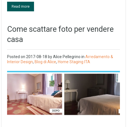
Read more
Come scattare foto per vendere
casa
Posted on
2017-08-18
by
Alice Pellegrino
in
Arredamento &
Interior Design
,
Blog di Alice
,
Home Staging ITA