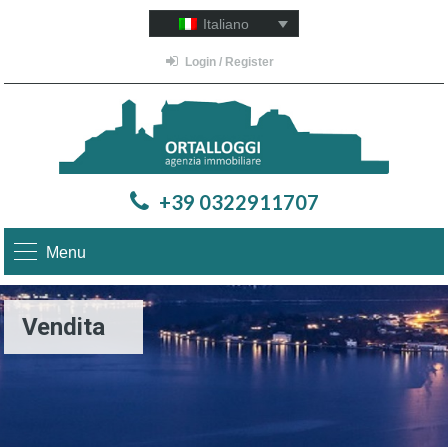
Italiano
Login / Register
+39 0322911707
Menu
Vendita