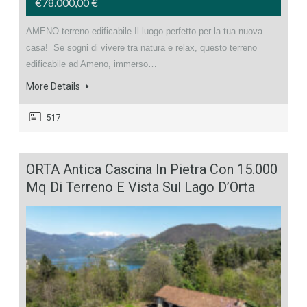
€78.000,00 €
AMENO terreno edificabile Il luogo perfetto per la tua nuova
casa! Se sogni di vivere tra natura e relax, questo terreno
edificabile ad Ameno, immerso…
More Details
517
ORTA Antica Cascina In Pietra Con 15.000
Mq Di Terreno E Vista Sul Lago D’Orta