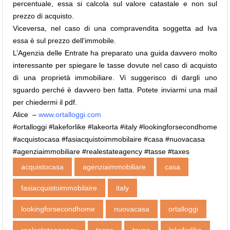
percentuale, essa si calcola sul valore catastale e non sul
prezzo di acquisto.
Viceversa, nel caso di una compravendita soggetta ad Iva
essa è sul prezzo dell’immobile.
L’Agenzia delle Entrate ha preparato una guida davvero molto
interessante per spiegare le tasse dovute nel caso di acquisto
di una proprietà immobiliare. Vi suggerisco di dargli uno
sguardo perché è davvero ben fatta. Potete inviarmi una mail
per chiedermi il pdf.
Alice –
www.ortalloggi.com
‪#‎ortalloggi ‪#‎lakeforlike ‪#‎lakeorta #italy #lookingforsecondhome
#acquistocasa #fasiacquistoimmobilaire #casa #nuovacasa
#agenziaimmobiliare #realestateagency #tasse #taxes
acquistocasa
agenziaimmobiliare
casa
fasiacquistoimmobilaire
italy
lookingforsecondhome
nuovacasa
ortalloggi‬