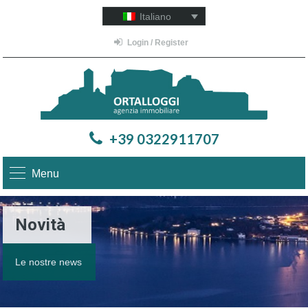
Italiano
Login / Register
+39 0322911707
Menu
Novità
Le nostre news