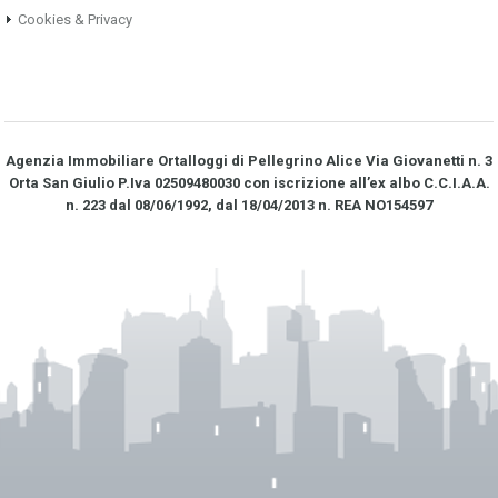
Cookies & Privacy
Agenzia Immobiliare Ortalloggi di Pellegrino Alice Via Giovanetti n. 3
Orta San Giulio P.Iva 02509480030 con iscrizione all’ex albo C.C.I.A.A.
n. 223 dal 08/06/1992, dal 18/04/2013 n. REA NO­154597