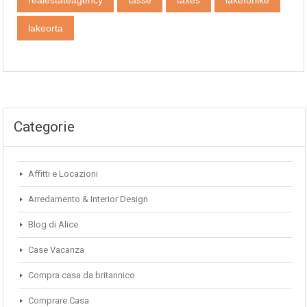
realestateagency
tasse
taxes‬‬‬
‎lakeforlike‬
‎lakeorta
Categorie
Affitti e Locazioni
Arredamento & Interior Design
Blog di Alice
Case Vacanza
Compra casa da britannico
Comprare Casa