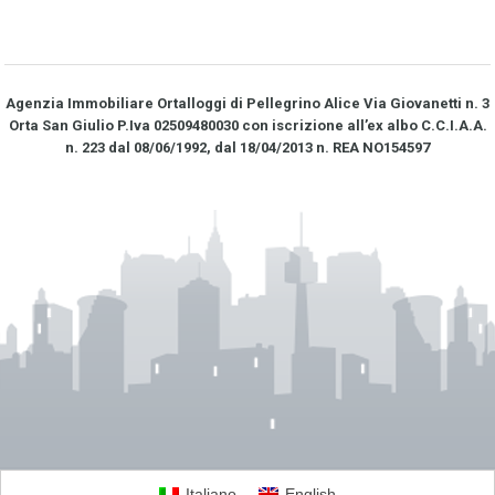
Agenzia Immobiliare Ortalloggi di Pellegrino Alice Via Giovanetti n. 3
Orta San Giulio P.Iva 02509480030 con iscrizione all’ex albo C.C.I.A.A.
n. 223 dal 08/06/1992, dal 18/04/2013 n. REA NO­154597
Italiano
English