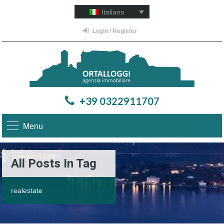
Italiano
Login / Register
+39 0322911707
Menu
All Posts In Tag
realestate