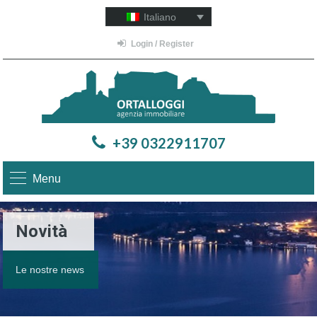
Italiano
Login / Register
+39 0322911707
Menu
Novità
Le nostre news