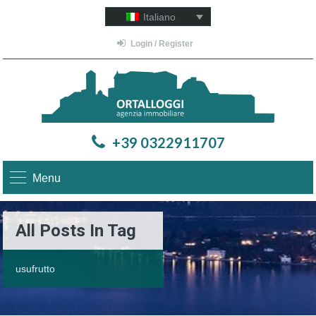
Italiano
Login / Register
+39 0322911707
Menu
All Posts In Tag
usufrutto