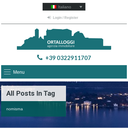
Italiano
Login / Register
+39 0322911707
Menu
All Posts In Tag
nomisma