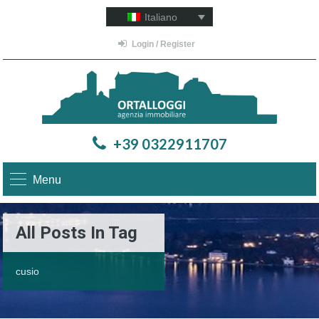
Italiano
Login / Register
+39 0322911707
Menu
All Posts In Tag
cusio