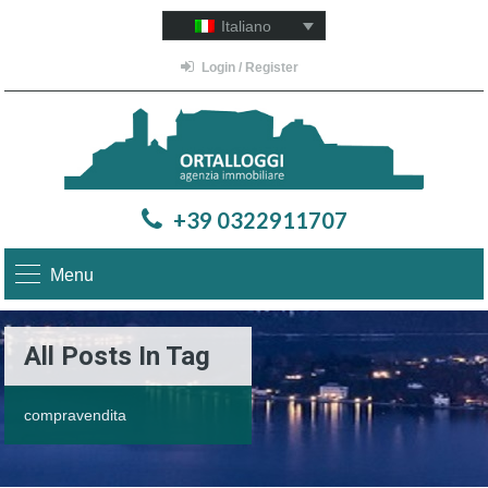
Italiano
Login / Register
+39 0322911707
Menu
All Posts In Tag
compravendita