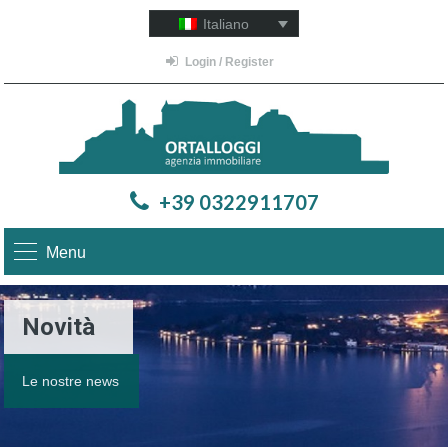
Italiano
Login / Register
+39 0322911707
Menu
Novità
Le nostre news