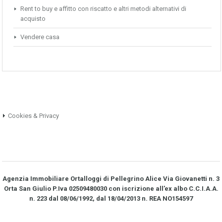
Rent to buy e affitto con riscatto e altri metodi alternativi di
acquisto
Vendere casa
Cookies & Privacy
Agenzia Immobiliare Ortalloggi di Pellegrino Alice Via Giovanetti n. 3
Orta San Giulio P.Iva 02509480030 con iscrizione all’ex albo C.C.I.A.A.
n. 223 dal 08/06/1992, dal 18/04/2013 n. REA NO­154597