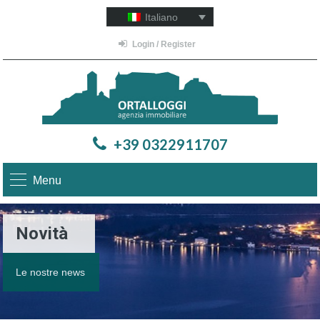
Italiano
Login / Register
+39 0322911707
Menu
Novità
Le nostre news