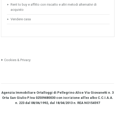
Rent to buy e affitto con riscatto e altri metodi alternativi di
acquisto
Vendere casa
Cookies & Privacy
Agenzia Immobiliare Ortalloggi di Pellegrino Alice Via Giovanetti n. 3
Orta San Giulio P.Iva 02509480030 con iscrizione all’ex albo C.C.I.A.A.
n. 223 dal 08/06/1992, dal 18/04/2013 n. REA NO­154597