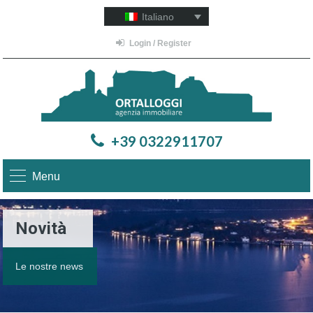
Italiano
Login / Register
+39 0322911707
Menu
Novità
Le nostre news