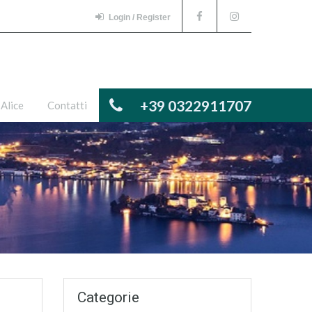
Login / Register
+39 0322911707
 Alice
Contatti
Categorie