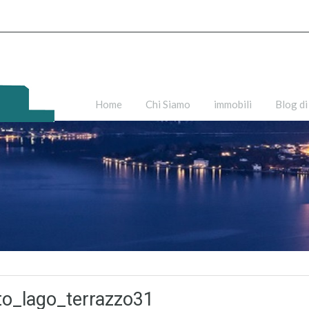
Home
Chi Siamo
immobili
Blog di
to_lago_terrazzo31