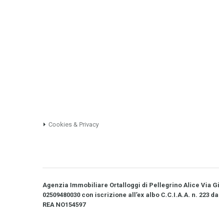
Cookies & Privacy
Agenzia Immobiliare Ortalloggi di Pellegrino Alice Via Gio
02509480030 con iscrizione all’ex albo C.C.I.A.A. n. 223 da
REA NO­154597