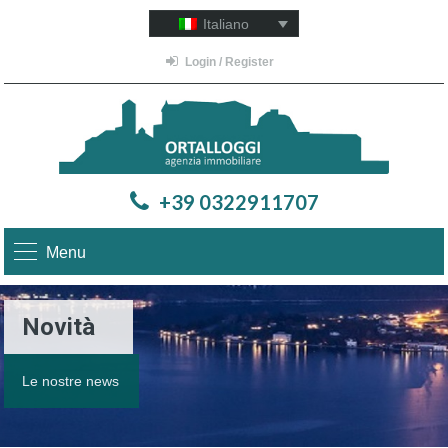
Italiano
Login / Register
+39 0322911707
Menu
Novità
Le nostre news