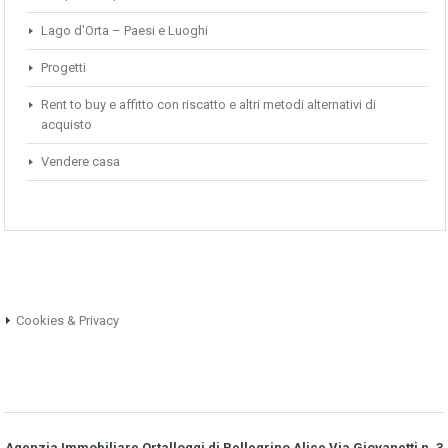
Lago d'Orta – Paesi e Luoghi
Progetti
Rent to buy e affitto con riscatto e altri metodi alternativi di
acquisto
Vendere casa
Cookies & Privacy
Agenzia Immobiliare Ortalloggi di Pellegrino Alice Via Giovanetti n. 3