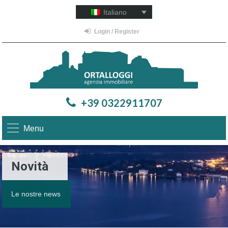
Italiano
Login / Register
+39 0322911707
Menu
Novità
Le nostre news