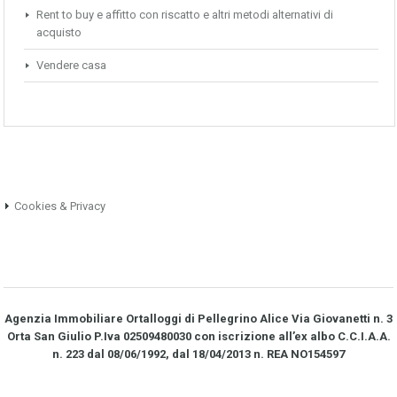
Rent to buy e affitto con riscatto e altri metodi alternativi di
acquisto
Vendere casa
Cookies & Privacy
Agenzia Immobiliare Ortalloggi di Pellegrino Alice Via Giovanetti n. 3
Orta San Giulio P.Iva 02509480030 con iscrizione all’ex albo C.C.I.A.A.
n. 223 dal 08/06/1992, dal 18/04/2013 n. REA NO­154597