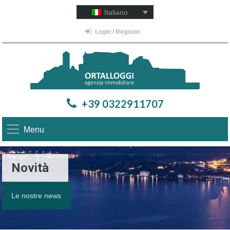
Italiano
Login / Register
+39 0322911707
Menu
Novità
Le nostre news