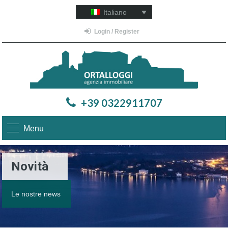
Italiano
Login / Register
+39 0322911707
Menu
Novità
Le nostre news