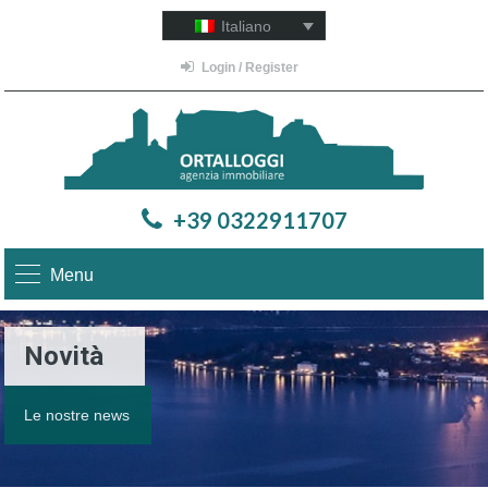
Italiano
Login / Register
+39 0322911707
Menu
Novità
Le nostre news