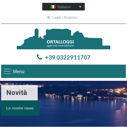
Italiano
Login / Register
+39 0322911707
Menu
Novità
Le nostre news