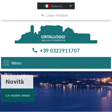
Italiano
Login / Register
+39 0322911707
Menu
Novità
Le nostre news