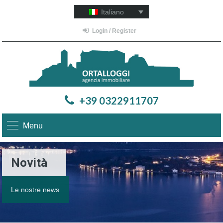
Italiano
Login / Register
+39 0322911707
Menu
Novità
Le nostre news