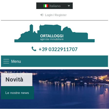
Italiano
Login / Register
+39 0322911707
Menu
Novità
Le nostre news