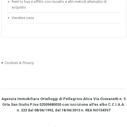
Rent to buy e affitto con riscatto e altri metodi alternativi di
acquisto
Vendere casa
Cookies & Privacy
Agenzia Immobiliare Ortalloggi di Pellegrino Alice Via Giovanetti n. 3
Orta San Giulio P.Iva 02509480030 con iscrizione all’ex albo C.C.I.A.A.
n. 223 dal 08/06/1992, dal 18/04/2013 n. REA NO­154597