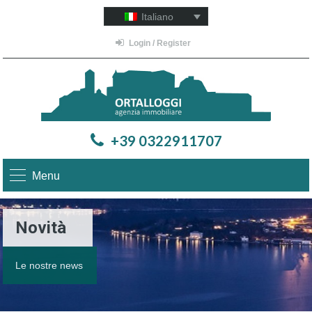
Italiano
Login / Register
+39 0322911707
Menu
Novità
Le nostre news