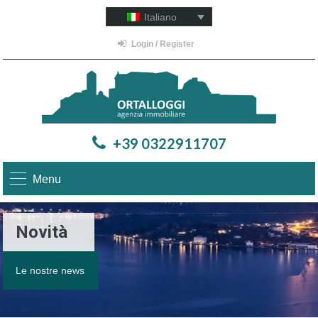
Italiano
Login / Register
+39 0322911707
Menu
Novità
Le nostre news