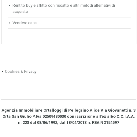
Rent to buy e affitto con riscatto e altri metodi alternativi di
acquisto
Vendere casa
Cookies & Privacy
Agenzia Immobiliare Ortalloggi di Pellegrino Alice Via Giovanetti n. 3
Orta San Giulio P.Iva 02509480030 con iscrizione all’ex albo C.C.I.A.A.
n. 223 dal 08/06/1992, dal 18/04/2013 n. REA NO­154597