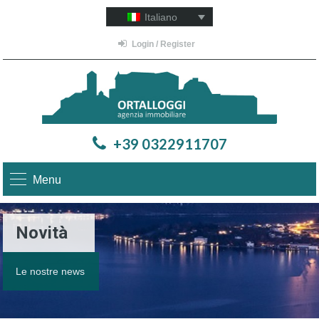
Italiano
Login / Register
+39 0322911707
Menu
Novità
Le nostre news