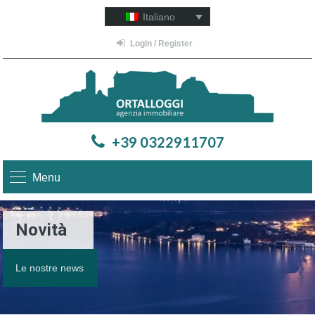
Italiano
Login / Register
+39 0322911707
Menu
Novità
Le nostre news