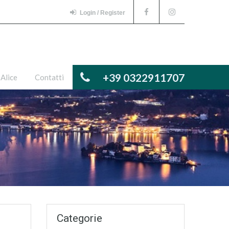
Login / Register
+39 0322911707
 Alice
Contatti
Categorie