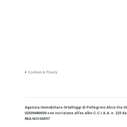
Cookies & Privacy
Agenzia Immobiliare Ortalloggi di Pellegrino Alice Via Gio
02509480030 con iscrizione all’ex albo C.C.I.A.A. n. 223 da
REA NO­154597