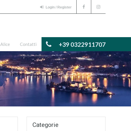
Login / Register
+39 0322911707
 Alice
Contatti
Categorie