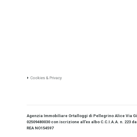
Cookies & Privacy
Agenzia Immobiliare Ortalloggi di Pellegrino Alice Via Gio
02509480030 con iscrizione all’ex albo C.C.I.A.A. n. 223 da
REA NO­154597