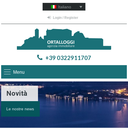
Italiano
Login / Register
+39 0322911707
Menu
Novità
Le nostre news