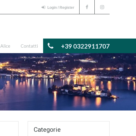
Login / Register
+39 0322911707
 Alice
Contatti
Categorie