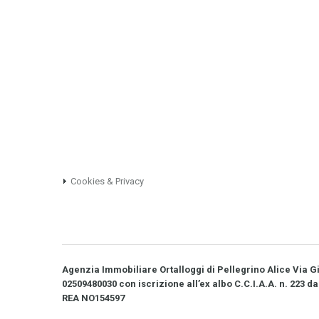
Cookies & Privacy
Agenzia Immobiliare Ortalloggi di Pellegrino Alice Via Gio
02509480030 con iscrizione all’ex albo C.C.I.A.A. n. 223 da
REA NO­154597