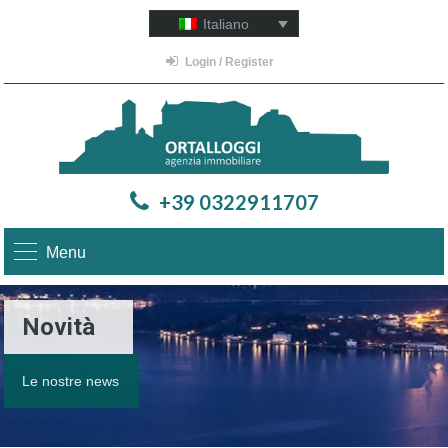
Italiano
Login / Register
+39 0322911707
Menu
Novità
Le nostre news