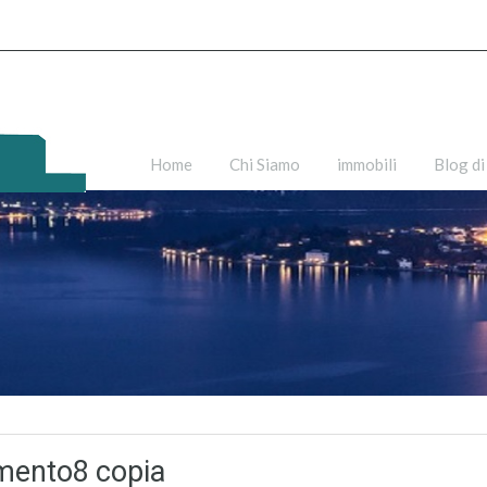
Home
Chi Siamo
immobili
Blog di
imento8 copia