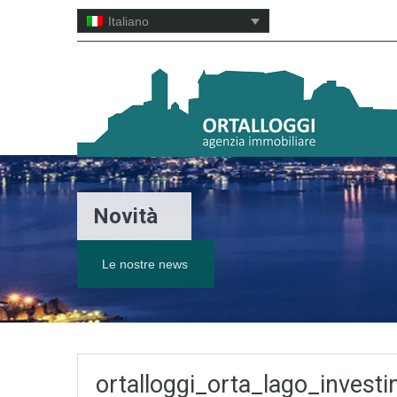
Italiano
Novità
Le nostre news
ortalloggi_orta_lago_invest