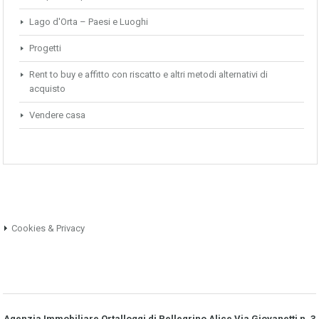
Lago d'Orta – Paesi e Luoghi
Progetti
Rent to buy e affitto con riscatto e altri metodi alternativi di
acquisto
Vendere casa
Cookies & Privacy
Agenzia Immobiliare Ortalloggi di Pellegrino Alice Via Giovanetti n. 3