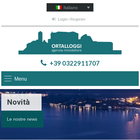
Italiano
Login / Register
+39 0322911707
Menu
Novità
Le nostre news