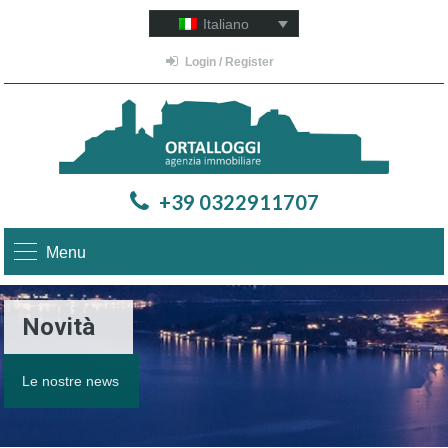
Italiano
Login / Register
+39 0322911707
Menu
Novità
Le nostre news