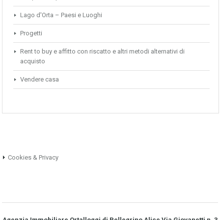
Lago d'Orta – Paesi e Luoghi
Progetti
Rent to buy e affitto con riscatto e altri metodi alternativi di
acquisto
Vendere casa
Cookies & Privacy
Agenzia Immobiliare Ortalloggi di Pellegrino Alice Via Giovanetti n. 3