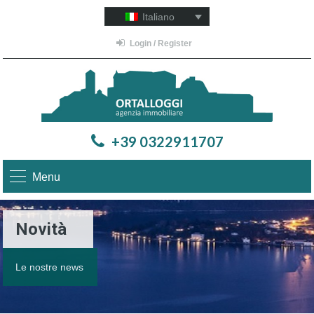
Italiano
Login / Register
+39 0322911707
Menu
Novità
Le nostre news