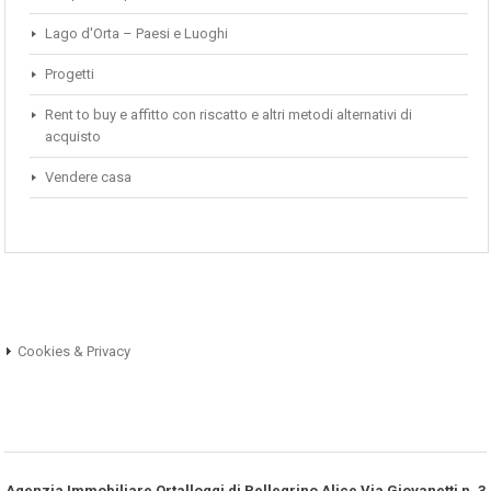
Lago d'Orta – Paesi e Luoghi
Progetti
Rent to buy e affitto con riscatto e altri metodi alternativi di
acquisto
Vendere casa
Cookies & Privacy
Agenzia Immobiliare Ortalloggi di Pellegrino Alice Via Giovanetti n. 3