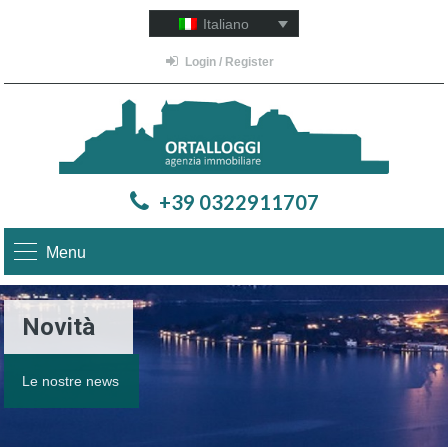
Italiano
Login / Register
+39 0322911707
Menu
Novità
Le nostre news