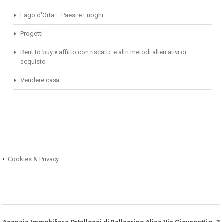
Lago d'Orta – Paesi e Luoghi
Progetti
Rent to buy e affitto con riscatto e altri metodi alternativi di
acquisto
Vendere casa
Cookies & Privacy
Agenzia Immobiliare Ortalloggi di Pellegrino Alice Via Giovanetti n. 3