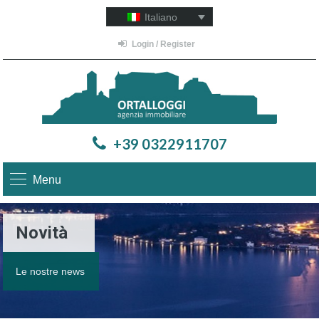
Italiano
Login / Register
+39 0322911707
Menu
Novità
Le nostre news