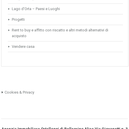
Lago d'Orta – Paesi e Luoghi
Progetti
Rent to buy e affitto con riscatto e altri metodi alternativi di
acquisto
Vendere casa
Cookies & Privacy
Agenzia Immobiliare Ortalloggi di Pellegrino Alice Via Giovanetti n. 3