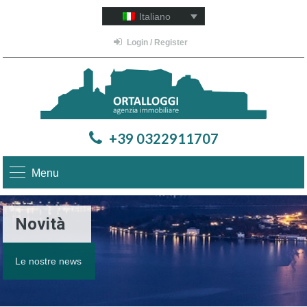
Italiano
Login / Register
+39 0322911707
Menu
Novità
Le nostre news