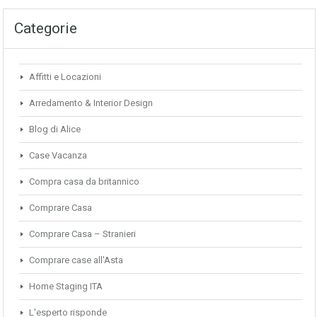
Categorie
Affitti e Locazioni
Arredamento & Interior Design
Blog di Alice
Case Vacanza
Compra casa da britannico
Comprare Casa
Comprare Casa – Stranieri
Comprare case all'Asta
Home Staging ITA
L'esperto risponde