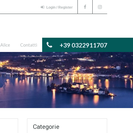
Login / Register
+39 0322911707
 Alice
Contatti
Categorie