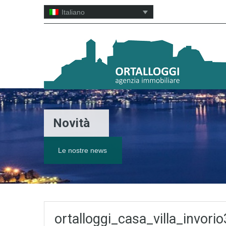
Italiano
Novità
Le nostre news
ortalloggi_casa_villa_invorio