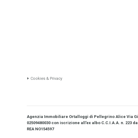
Cookies & Privacy
Agenzia Immobiliare Ortalloggi di Pellegrino Alice Via Gio
02509480030 con iscrizione all’ex albo C.C.I.A.A. n. 223 da
REA NO­154597