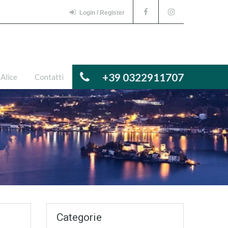
Login / Register
+39 0322911707
 Alice
Contatti
Categorie