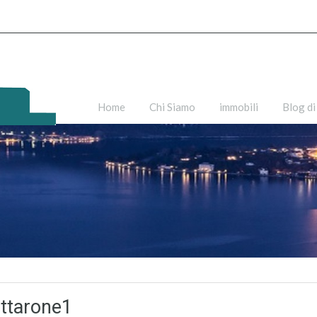
Home
Chi Siamo
immobili
Blog di
ttarone1