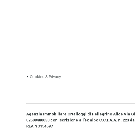
Cookies & Privacy
Agenzia Immobiliare Ortalloggi di Pellegrino Alice Via Gio
02509480030 con iscrizione all’ex albo C.C.I.A.A. n. 223 da
REA NO­154597