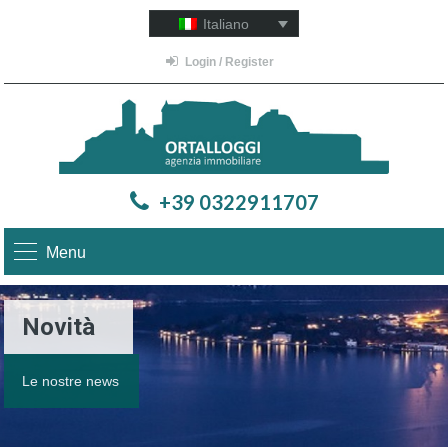
Italiano
Login / Register
+39 0322911707
Menu
Novità
Le nostre news