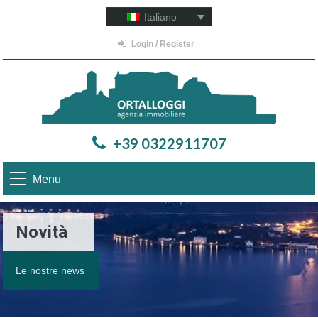
Italiano
Login / Register
+39 0322911707
Menu
Novità
Le nostre news