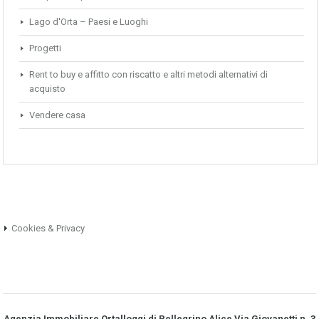
Lago d'Orta – Paesi e Luoghi
Progetti
Rent to buy e affitto con riscatto e altri metodi alternativi di
acquisto
Vendere casa
Cookies & Privacy
Agenzia Immobiliare Ortalloggi di Pellegrino Alice Via Giovanetti n. 3