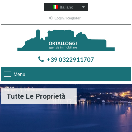
Italiano
Login / Register
+39 0322911707
Menu
Tutte Le Proprietà