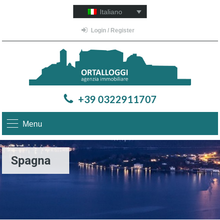
Italiano
Login / Register
+39 0322911707
Menu
Spagna