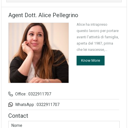
Agent Dott. Alice Pellegrino
Alice ha intrapreso
questo lavoro per portare
avanti l'attività di famiglia,
aperta del 1987, prima
che lei nascesse,…
Know More
Office : 0322911707
WhatsApp : 0322911707
Contact