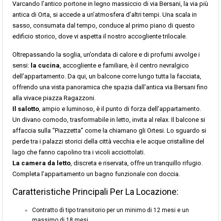
Varcando l’antico portone in legno massiccio di via Bersani, la via più
antica di Orta, si accede a un’atmosfera d’altri tempi. Una scala in
sasso, consumata dal tempo, conduce al primo piano di questo
edificio storico, dove vi aspetta il nostro accogliente trilocale.
Oltrepassando la soglia, un’ondata di calore e di profumi avvolge i
sensi:
la cucina
, accogliente e familiare, è il centro nevralgico
dell’appartamento. Da qui, un balcone corre lungo tutta la facciata,
offrendo una vista panoramica che spazia dall’antica via Bersani fino
alla vivace piazza Ragazzoni.
Il salotto
, ampio e luminoso, è il punto di forza dell’appartamento.
Un divano comodo, trasformabile in letto, invita al relax. Il balcone si
affaccia sulla “Piazzetta” come la chiamano gli Ortesi. Lo sguardo si
perde tra i palazzi storici della città vecchia e le acque cristalline del
lago che fanno capolino tra i vicoli acciottolati.
La camera da letto
, discreta e riservata, offre un tranquillo rifugio.
Completa l’appartamento un bagno funzionale con doccia.
Caratteristiche Principali Per La Locazione:
Contratto di tipo transitorio per un minimo di 12 mesi e un
massimo di 18 mesi.