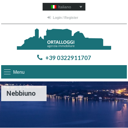
Italiano
Login / Register
+39 0322911707
Menu
Nebbiuno